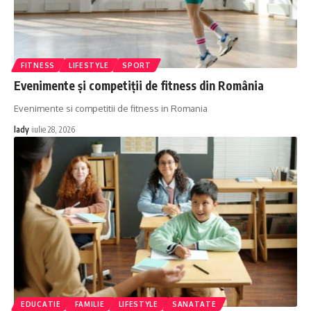
FITNESS
LIFESTYLE
SPORT
Evenimente și competiții de fitness din România
Evenimente si competitii de fitness in Romania
lady
iulie 28, 2026
EDUCATIE
FAMILIE
LIFESTYLE
SANATATE