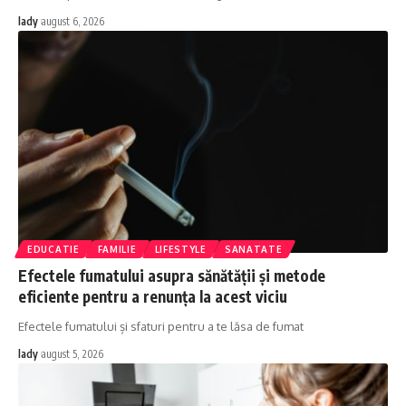
lady
august 6, 2026
EDUCATIE
FAMILIE
LIFESTYLE
SANATATE
Efectele fumatului asupra sănătății și metode
eficiente pentru a renunța la acest viciu
Efectele fumatului și sfaturi pentru a te lăsa de fumat
lady
august 5, 2026