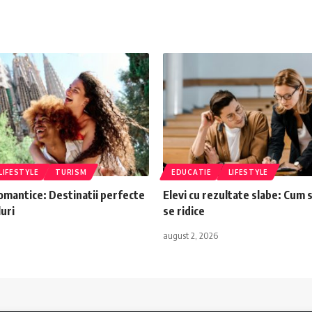
LIFESTYLE
TURISM
EDUCATIE
LIFESTYLE
omantice: Destinatii perfecte
Elevi cu rezultate slabe: Cum sa
uri
se ridice
august 2, 2026