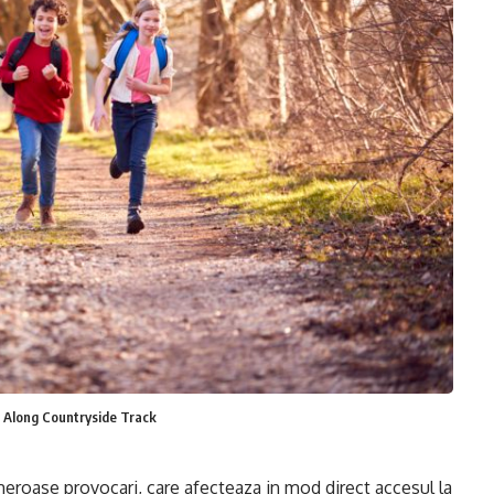
 Along Countryside Track
meroase provocari, care afecteaza in mod direct accesul la