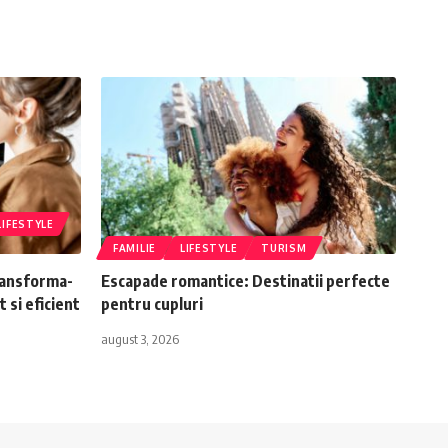
LIFESTYLE
FAMILIE
LIFESTYLE
TURISM
ransforma-
Escapade romantice: Destinatii perfecte
t si eficient
pentru cupluri
august 3, 2026