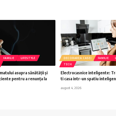
FAMILIE
LIFESTYLE
DECORAREA CASEI
FAMILIE
TECH
matului asupra sănătății și
Electrocasnice inteligente: T
iente pentru a renunța la
ti casa intr-un spatiu inteligen
august 4, 2026