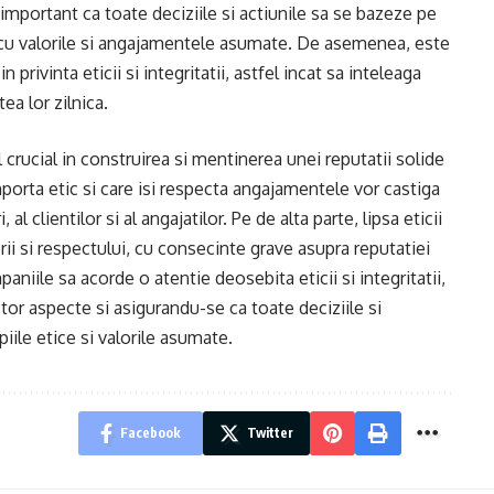
e important ca toate deciziile si actiunile sa se bazeze pe
te cu valorile si angajamentele asumate. De asemenea, este
in privinta eticii si integritatii, astfel incat sa inteleaga
ea lor zilnica.
l crucial in construirea si mentinerea unei reputatii solide
porta etic si care isi respecta angajamentele vor castiga
al clientilor si al angajatilor. Pe de alta parte, lipsa eticii
erii si respectului, cu consecinte grave asupra reputatiei
aniile sa acorde o atentie deosebita eticii si integritatii,
stor aspecte si asigurandu-se ca toate deciziile si
piile etice si valorile asumate.
Facebook
Twitter