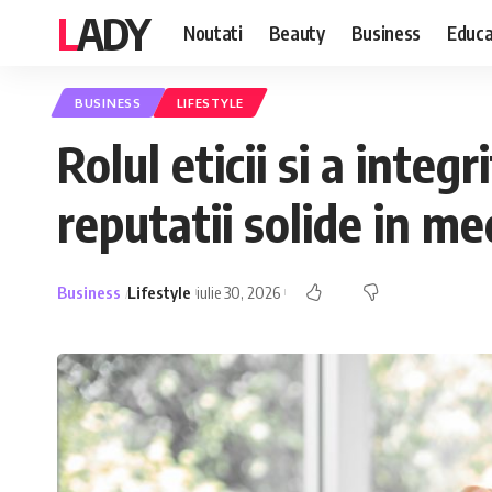
LADY
Noutati
Beauty
Business
Educa
BUSINESS
LIFESTYLE
Rolul eticii si a integ
reputatii solide in me
Business
Lifestyle
iulie 30, 2026