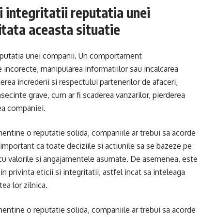
i integritatii reputatia unei
itata aceasta situatie
v reputatia unei companii. Un comportament
incorecte, manipularea informatiilor sau incalcarea
erea increderii si respectului partenerilor de afaceri,
nsecinte grave, cum ar fi scaderea vanzarilor, pierderea
rea companiei.
 mentine o reputatie solida, companiile ar trebui sa acorde
e important ca toate deciziile si actiunile sa se bazeze pe
te cu valorile si angajamentele asumate. De asemenea, este
in privinta eticii si integritatii, astfel incat sa inteleaga
ea lor zilnica.
 mentine o reputatie solida, companiile ar trebui sa acorde